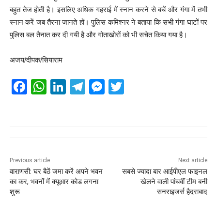
बहुत तेज होती है। इसलिए अधिक गहराई में स्नान करने से बचें और गंगा में तभी
स्नान करें जब तैरना जानते हों। पुलिस कमिश्नर ने बताया कि सभी गंगा घाटों पर
पुलिस बल तैनात कर दी गयी है और गोताखोरों को भी सचेत किया गया है।
अजय/दीपक/सियाराम
F
W
Li
T
M
T
a
h
n
el
e
wi
c
at
k
e
ss
tt
e
s
e
gr
e
er
b
A
dI
a
n
o
p
n
m
g
Previous article
Next article
वाराणसी: घर बैठें जमा करें अपने भवन
सबसे ज्यादा बार आईपीएल फाइनल
o
p
er
का कर, भवनों में क्यूआर कोड लगना
खेलने वाली पांचवीं टीम बनी
k
शुरू
सनराइजर्स हैदराबाद