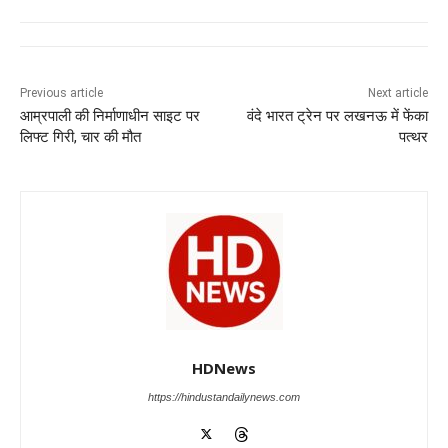
c
at
k
e
ss
tt
e
s
e
gr
e
er
b
A
dI
a
n
o
p
n
m
g
Previous article
Next article
आम्रपाली की निर्माणाधीन साइट पर
वंदे भारत ट्रेन पर लखनऊ में फेंका
o
p
er
लिफ्ट गिरी, चार की मौत
पत्थर
k
HDNews
https://hindustandailynews.com