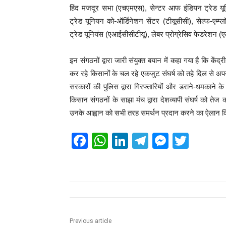
हिंद मजदूर सभा (एचएमएस), सेन्टर आफ इंडियन ट्रेड यूनि
ट्रेड यूनियन को-ऑर्डिनेशन सेंटर (टीयूसीसी), सेल्फ-एम्
ट्रेड यूनियंस (एआईसीसीटीयू), लेबर प्रोग्रेसिव फेडरेशन (ए
इन संगठनों द्वारा जारी संयुक्त बयान में कहा गया है कि केंद्
कर रहे किसानों के चल रहे एकजुट संघर्ष को तहे दिल से अप
सरकारों की पुलिस द्वारा गिरफ्तारियों और डराने-धमकाने क
किसान संगठनों के साझा मंच द्वारा देशव्यापी संघर्ष को ते
उनके आह्वान को सभी तरह समर्थन प्रदान करने का ऐलान क
F
W
Li
T
M
T
a
h
n
el
e
wi
c
at
k
e
ss
tt
e
s
e
gr
e
er
b
A
dI
a
n
o
p
n
m
g
Previous article