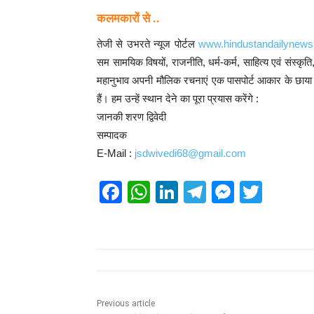
कलमकारों से ..
तेजी से उभरते न्यूज पोर्टल
www.hindustandailynew
सम सामयिक विषयों, राजनीति, धर्म-कर्म, साहित्य एवं संस्कृत
महानुभाव अपनी मौलिक रचनाएं एक पासपोर्ट आकार के छाया चि
हैं। हम उन्हें स्थान देने का पूरा प्रयास करेंगे :
जानकी शरण द्विवेदी
सम्पादक
E-Mail :
jsdwivedi68@gmail.com
F
W
Li
T
M
T
a
h
n
el
e
wi
c
at
k
e
ss
tt
e
s
e
gr
e
er
b
A
dI
a
n
o
p
n
m
g
Previous article