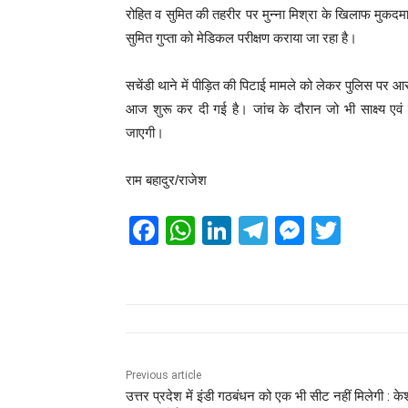
रोहित व सुमित की तहरीर पर मुन्ना मिश्रा के खिलाफ मुकदमा 
सुमित गुप्ता को मेडिकल परीक्षण कराया जा रहा है।
सचेंडी थाने में पीड़ित की पिटाई मामले को लेकर पुलिस पर 
आज शुरू कर दी गई है। जांच के दौरान जो भी साक्ष्य एवं त
जाएगी।
राम बहादुर/राजेश
F
W
Li
T
M
T
a
h
n
el
e
wi
c
at
k
e
ss
tt
e
s
e
gr
e
er
b
A
dI
a
n
o
p
n
m
g
Previous article
उत्तर प्रदेश में इंडी गठबंधन को एक भी सीट नहीं मिलेगी : क
o
p
er