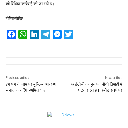
की विधिक कार्रवाई की जा रही है।
रोहित/मोहित
F
W
Li
T
M
T
a
h
n
el
e
wi
c
at
k
e
ss
tt
e
s
e
gr
e
er
b
A
dI
a
n
o
p
n
m
g
Previous article
Next article
हम धर्म के नाम पर मुस्लिम आरक्षण
आईटीसी का मुनाफा चौथी तिमाही में
o
p
er
समाप्त कर देंगे -अमित शाह
घटकर 5,191 करोड़ रुपये पर
k