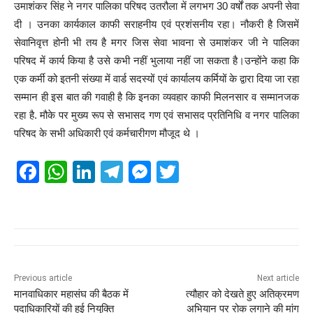
उमाशंकर सिंह ने नगर पालिका परिषद उतरौला में लगभग 30 वर्षों तक अपनी सेवा
दी । उनका कार्यकाल काफी सराहनीय एवं प्रशंसनीय रहा। नौकरी है जिसमें
सेवानिवृत्त होनी भी तय है मगर जिस सेवा भावना से उमाशंकर जी ने पालिका
परिषद में कार्य किया है उसे कभी नहीं भुलाया नहीं जा सकता है।उन्होंने कहा कि
एक कर्मी को इतनी संख्या में वार्ड सदस्यों एवं कार्यालय कर्मियों के द्वारा दिया जा रहा
सम्मान ही इस बात की गवाही है कि इनका व्यवहार काफी मिलनसार व सम्मानजक
रहा है. मौके पर मुख्य रूप से सभासद गण एवं सभासद प्रतिनिधि व नगर पालिका
परिषद के सभी अधिकारी एवं कर्मचारीगण मौजूद थे ।
F
W
Li
T
M
T
a
h
n
el
e
wi
c
at
k
e
ss
tt
e
s
e
gr
e
er
b
A
dI
a
n
o
p
n
m
g
Previous article
Next article
मानवाधिकार महासंघ की बैठक में
त्यौहार को देखते हुए अतिक्रमण
o
p
er
पदाधिकारियों की हुई नियुक्ति
अभियान पर रोक लगाने की मांग