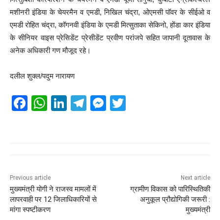
मशीनरी इंडिया के चेयरमैन व एमडी, निखिल चंद्रा, ओएमसी पॉवर के सीईओ व
एमडी रोहित चंद्रा, कॉगनवी इंडिया के एमडी मित्सुताका सेकिनो, होंडा कार इंडिया
के सीनियर वाइस प्रेसिडेंट प्रेसीडेंट प्रवीण परांजपे सहित जापानी दूतावास के
अनेक अधिकारी गण मौजूद रहे।
दलील शुक्ल/पदुम नारायण
F
W
Li
T
M
T
a
h
n
el
e
wi
c
at
k
e
ss
tt
e
s
e
gr
e
er
b
A
dI
a
n
o
p
n
m
g
Previous article
Next article
मुख्यमंत्री योगी ने राजस्व मामलों में
ग्रामीण विकास को पारिस्थितिकी
o
p
er
लापरवाही पर 12 जिलाधिकारियों से
अनुकूल प्रौद्योगिकी जरूरी :
k
मांगा स्पष्टीकरण
मुख्यमंत्री