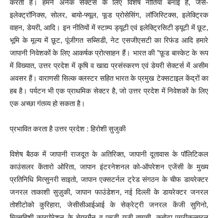
करती है। हमने अनेक सेक्टर्स के लिए विशेष नीतियां बनाई है, जैसे-
इलेक्ट्रॉनिक्स, सोलर, बायो-फ्यूल, फूड प्रोसेसिंग, लॉजिस्टिक्स, इलेक्ट्रिक
वाहन, डेयरी, आदि। इन नीतियों में स्टाम्प ड्यूटी एवं इलेक्ट्रिसिटी ड्यूटी में छूट,
भूमि के मूल्य में छूट, पूंजीगत सब्सिडी, नेट एसजीएसटी का रिफंड आदि हमारे
जापानी निवेशकों के लिए आकर्षक प्रोत्साहन हैं। भारत की ”फ़ूड बास्केट के रूप
में विख्यात, उत्तर प्रदेश में कृषि व खाद्य प्रसंस्करण एवं डेयरी सेक्टर्स में असीम
अवसर हैं। वाराणसी सिल्क क्लस्टर सहित भारत के प्रमुख टेक्सटाइल केंद्रों का
हब है। पर्यटन भी एक प्राथमिक सेक्टर है, जो उत्तर प्रदेश में निवेशकों के लिए
एक अच्छा गंतव्य हो सकता है।
प्रभावित करता है उत्तर प्रदेश : हिरोशी सुजुकी
विशेष बैठक में जापानी राजदूत के अतिरिक्त, जापानी दूतावास के पॉलिटिकल
काउंसलर केंतारो ओरिता, जापान इंटरनेशनल को-ऑपरेशन एजेंसी के मुख्य
प्रतिनिधि मित्सुनरी साइतो, जापान एक्सटर्नल ट्रेड संगठन के चीफ डायरेक्टर
जनरल ताकाशी सुज़ुकी, जापान फाउंडेशन, नई दिल्ली के डायरेक्टर जनरल
तोशीटोको कुरिहारा, जेसीसीआईआई के सेक्रेट्री जनरल केंजी सुगिनो,
मित्सुबिशी कारपोरेशन के चेयरमैन व एमडी यूजी तागुची, कुबोटा एग्रीकल्चरल