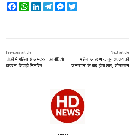
F
W
Li
T
M
T
a
h
n
el
e
wi
c
at
k
e
ss
tt
e
s
e
gr
e
er
b
A
dI
a
n
o
p
n
m
g
Previous article
Next article
चौकी में महिला से अभद्रता का वीडियो
महिला आरक्षण कानून 2024 की
o
p
er
वायरल, सिपाही निलंबित
जनगणना के बाद होगा लागू: सीतारमण
k