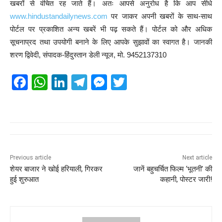
खबरों से वंचित रह जाते हैं। अतः आपसे अनुरोध है कि आप सीधे
www.hindustandailynews.com
पर जाकर अपनी खबरों के साथ-साथ
पोर्टल पर प्रकाशित अन्य खबरें भी पढ़ सकते हैं। पोर्टल को और अधिक
सूचनाप्रद तथा उपयोगी बनाने के लिए आपके सुझावों का स्वागत है। जानकी
शरण द्विवेदी, संपादक-हिंदुस्तान डेली न्यूज, मो. 9452137310
F
W
Li
T
M
T
a
h
n
el
e
wi
c
at
k
e
ss
tt
e
s
e
gr
e
er
b
A
dI
a
n
o
p
n
m
g
Previous article
Next article
शेयर बाजार ने खोई हरियाली, गिरकर
जानें बहुचर्चित फिल्म ‘भूतनी’ की
o
p
er
हुई शुरुआत
कहानी, पोस्टर जारी!
k