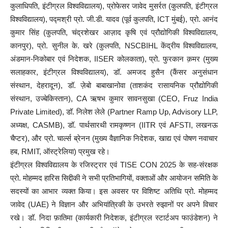
कुलाधिपति, इंटीग्रल विश्वविद्यालय), प्रोफेसर जावेद मुसर्रत (कुलपति, इंटीग्रल
विश्वविद्यालय), पद्मश्री प्रो. जी.डी. यादव (पूर्व कुलपति, ICT मुंबई), प्रो. आनंद
कुमार सिंह (कुलपति, चंद्रशेखर आज़ाद कृषि एवं प्रौद्योगिकी विश्वविद्यालय,
कानपुर), प्रो. सुनील के. खरे (कुलपति, NSCBIHL केंद्रीय विश्वविद्यालय,
अंडमान-निकोबार एवं निदेशक, IISER कोलकाता), प्रो. फुरकान क़मर (मुख्य
सलाहकार, इंटीग्रल विश्वविद्यालय), डॉ. अमजद हुसैन (कैंसर अनुसंधान
संस्थान, देहरादून), डॉ. ज़ेबो बाबाखानोवा (ताशकंद रासायनिक प्रौद्योगिकी
संस्थान, उज्बेकिस्तान), CA ऋषभ कुमार सावनसुखा (CEO, Fruz India
Private Limited), डॉ. निलेश लेले (Partner Ramp Up, Advisory LLP,
अध्यक्ष, CASMB), डॉ. पार्थसारथी रामकृष्णन (IITR एवं AFSTI, लखनऊ
चैप्टर), और प्रो. चार्ल्स ब्रेनन (मुख्य वैज्ञानिक निदेशक, खाद्य एवं पोषण नवाचार
हब, RMIT, ऑस्ट्रेलिया) प्रमुख रहे।
इंटीग्रल विश्वविद्यालय के रजिस्ट्रार एवं TISE CON 2025 के सह-संरक्षक
प्रो. मोहम्मद हारिस सिद्दीकी ने सभी प्रतिभागियों, वक्ताओं और आयोजन समिति के
सदस्यों का आभार व्यक्त किया। इस अवसर पर विशिष्ट अतिथि प्रो. मोहम्मद
जावेद (UAE) ने विज्ञान और अभियांत्रिकी के उभरते रुझानों पर अपने विचार
रखे। डॉ. निदा फ़ातिमा (कार्यकारी निदेशक, इंटीग्रल स्टार्टअप फाउंडेशन) ने