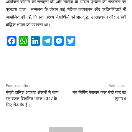
आयोजन समिति की सराहना की और नॉलेज के आदान-प्रदान की सफलता पर
प्रकाश डाला। सम्मेलन के दौरान कई शैक्षिक कार्यक्रम और प्रतियोगिताएँ भी
आयोजित की गईं, जिनका उद्देश्य विद्यार्थियों की ज्ञानवृद्धि, उत्साहवर्धन और उनकी
बौद्धिक क्षमता को परखना था।
F
W
Li
T
M
T
a
h
n
el
e
wi
c
at
k
e
ss
tt
e
s
e
gr
e
er
b
A
dI
a
n
o
p
n
m
g
Previous article
Next article
मंत्री दानिश आज़ाद अंसारी ने कहा
नव निर्मित मेवाराम फल मंडी यार्ड का
o
p
er
यह बजट विकसित भारत 2047 के
शुभारंभ
k
लिए रोड मैप है।