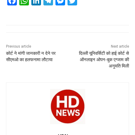
F
W
Li
T
M
T
a
h
n
el
e
wi
c
at
k
e
ss
tt
e
s
e
gr
e
er
b
A
dI
a
n
o
p
n
m
g
Previous article
Next article
कोर्ट ने मांगी जानकारी न देने पर
दिल्ली यूनिवर्सिटी को हाई कोर्ट से
o
p
er
सीएमओ का हलफनामा लौटाया
ऑनलाइन ओपन-बुक एग्जाम की
k
अनुमति मिली