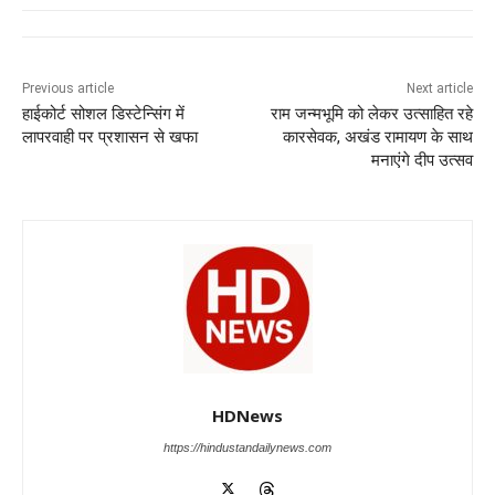
e
s
e
gr
e
er
b
A
dI
a
n
o
p
n
m
g
Previous article
Next article
हाईकोर्ट सोशल डिस्टेन्सिंग में
राम जन्मभूमि को लेकर उत्साहित रहे
o
p
er
लापरवाही पर प्रशासन से खफा
कारसेवक, अखंड रामायण के साथ
k
मनाएंगे दीप उत्सव
HDNews
https://hindustandailynews.com