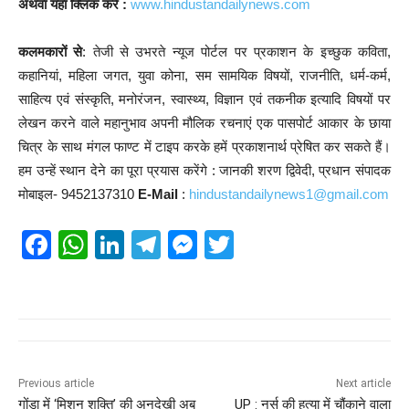
अथवा यहां क्लिक करें :
www.hindustandailynews.com
कलमकारों से
: तेजी से उभरते न्यूज पोर्टल पर प्रकाशन के इच्छुक कविता,
कहानियां, महिला जगत, युवा कोना, सम सामयिक विषयों, राजनीति, धर्म-कर्म,
साहित्य एवं संस्कृति, मनोरंजन, स्वास्थ्य, विज्ञान एवं तकनीक इत्यादि विषयों पर
लेखन करने वाले महानुभाव अपनी मौलिक रचनाएं एक पासपोर्ट आकार के छाया
चित्र के साथ मंगल फाण्ट में टाइप करके हमें प्रकाशनार्थ प्रेषित कर सकते हैं।
हम उन्हें स्थान देने का पूरा प्रयास करेंगे : जानकी शरण द्विवेदी, प्रधान संपादक
मोबाइल- 9452137310
E-Mail
:
hindustandailynews1@gmail.com
F
W
Li
T
M
T
a
h
n
el
e
wi
c
at
k
e
ss
tt
e
s
e
gr
e
er
b
A
dI
a
n
o
p
n
m
g
Previous article
Next article
गोंडा में ‘मिशन शक्ति’ की अनदेखी अब
UP : नर्स की हत्या में चौंकाने वाला