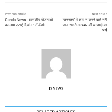
e
s
e
gr
e
er
b
A
dI
a
n
o
p
n
m
g
Previous article
Next article
Gonda News : शासकीय योजनाओं
‘जनसत्ता’ में काम न करने वाले नहीं
o
p
er
का लाभ उठाएं दिव्यांग : सीडीओ
जान सकते अखबार की आजादी का
k
अर्थ
JSNEWS