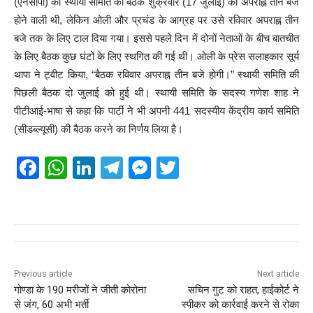
(एनसीपी) की स्थायी समिति की बैठक शुक्रवार (17 जुलाई) को अपराह्न तीन बजे
होने वाली थी, लेकिन ओली और प्रचंड के आग्रह पर उसे रविवार अपराह्न तीन
बजे तक के लिए टाल दिया गया। इससे पहले दिन में दोनों नेताओं के बीच बातचीत
के लिए बैठक कुछ घंटों के लिए स्थगित की गई थी। ओली के प्रेस सलाहकार सूर्य
थापा ने ट्वीट किया, “बैठक रविवार अपराह्न तीन बजे होगी।” स्थायी समिति की
पिछली बैठक दो जुलाई को हुई थी। स्थायी समिति के सदस्य गणेश शाह ने
पीटीआई-भाषा से कहा कि पार्टी ने भी अपनी 441 सदस्यीय केंद्रीय कार्य समिति
(सीडब्ल्यूसी) की बैठक करने का निर्णय लिया है।
F
W
Li
T
M
T
a
h
n
el
e
wi
c
at
k
e
ss
tt
e
s
e
gr
e
er
b
A
dI
a
n
o
p
n
m
g
Previous article
Next article
गोण्डा के 190 मरीजों ने जीती कोरोना
सचिन गुट को राहत, हाईकोर्ट ने
o
p
er
से जंग, 60 अभी भर्ती
स्पीकर को कार्रवाई करने से रोका