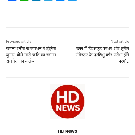
a
h
n
el
e
wi
c
at
k
e
ss
tt
e
s
e
gr
e
er
b
A
dI
a
n
o
p
n
m
g
Previous article
Next article
कंगना ​रनौत के समर्थन में इंद्रेश
उप्र में डीएलएड प्रथम और तृतीय
o
p
er
कुमार, बोले नारी जाति का सम्मान
सेमेस्टर के प्रशिक्षु बगैर परीक्षा होंगे
k
राजनेता का कर्तव्य
प्रमोट
HDNews