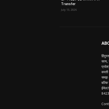
Transfer
July 13, 2026
AB
हिंदुस
सत्य,
प्रदे
करती ह
समझ औ
बल्कि 
ईमेल
842
Cont