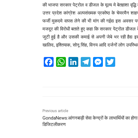
की भाजपा सरकार पेट्रोल व डीजल के मूल्य मे बेतहाशा वृद्धि 
उत्तर प्रदेश कांग्रेश अल्पसंख्यक प्रकोष्ठ के चेयरमैन श
फर्जी मुकदमे वापस लेने की भी मांग की गईद्य इस अवसर प
मजदूर की विरोधी बताते हुए कहा कि सरकार पेट्रोल डीजल के मू
जुटी हुई है और उसकी कमाई से अपनी जेबे भर रही हैद्य 
खालिद, इश्तियाक, सोनू सिंह, विनय आदि दर्जनों लोग उपस्थ
F
W
Li
T
M
T
a
h
n
el
e
wi
c
at
k
e
ss
tt
e
s
e
gr
e
er
b
A
dI
a
n
o
p
n
m
g
Previous article
GondaNews:आंगनबाड़ी सेवा केन्द्रों के लाभार्थियों का होगा
o
p
er
डिजिटलीकरण
k