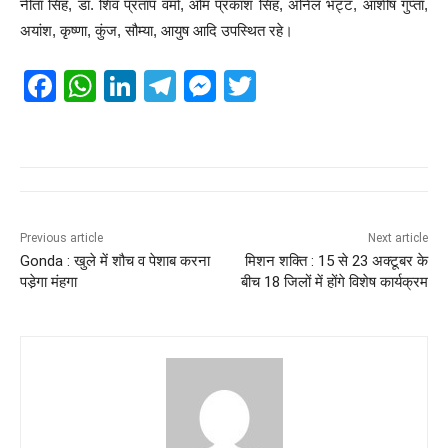
नीता सिंह, डा. शिव प्रताप वर्मा, ओम प्रकाश सिंह, अनिल भट्ट, आशीष गुप्ता,
अयांश, कृष्णा, कुंज, सौम्या, आयुष आदि उपस्थित रहे।
F
W
Li
T
M
T
a
h
n
el
e
wi
c
at
k
e
ss
tt
e
s
e
gr
e
er
b
A
dI
a
n
o
p
n
m
g
Previous article
Next article
Gonda : खुले में शौच व पेशाब करना
मिशन शक्ति : 15 से 23 अक्टूबर के
o
p
er
पडे़गा मंहगा
बीच 18 जिलों में होंगे विशेष कार्यक्रम
k