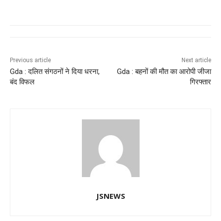
a
h
n
el
e
wi
c
at
k
e
ss
tt
e
s
e
gr
e
er
b
A
dI
a
n
o
p
n
m
g
Previous article
Next article
Gda : दलित संगठनों ने दिया धरना,
Gda : बहनों की मौत का आरोपी जीजा
o
p
er
बंद विफल
गिरफ्तार
k
JSNEWS