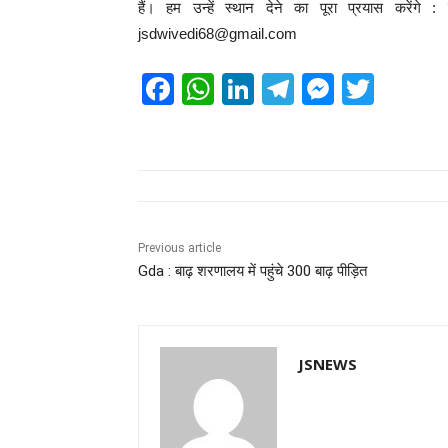
हैं। हम उन्हें स्थान देने का पूरा प्रयास करेंग
jsdwivedi68@gmail.com
F
W
Li
T
M
T
a
h
n
el
e
wi
c
at
k
e
ss
tt
e
s
e
gr
e
er
b
A
dI
a
n
o
p
n
m
g
Previous article
Gda : बाढ़ शरणालय में पहुंचे 300 बाढ़ पीड़ित
o
p
er
k
JSNEWS