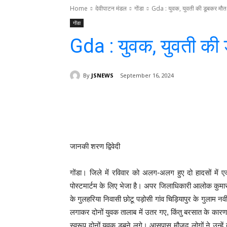
Home
देवीपाटन मंडल
गोंडा
Gda : युवक, युवती की डूबकर मौत
गोंडा
Gda : युवक, युवती की
By
JSNEWS
September 16, 2024
Facebook
T
Share
जानकी शरण द्विवेदी
गोंडा। जिले में रविवार को अलग-अलग हुए दो हादसों में 
पोस्टमार्टम के लिए भेजा है। अपर जिलाधिकारी आलोक कुमार ने
के गुलहरिया निवासी छोटू पड़ोसी गांव चिड़ियापुर के गुला
लगाकर दोनों युवक तालाब में उतर गए, किंतु बरसात के कार
स्वरूप दोनों युवक डूबने लगे। आसपास मौजूद लोगों ने उन्हे