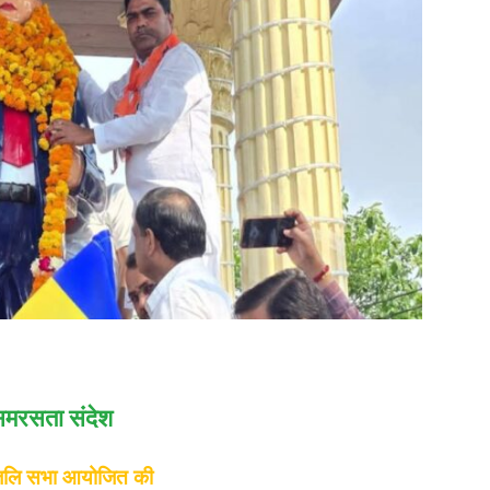
, समरसता संदेश
धांजलि सभा आयोजित की