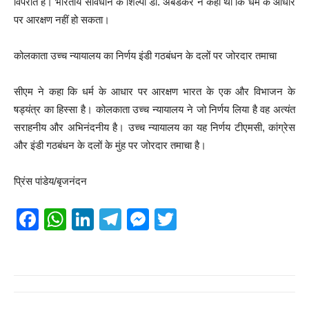
विपरीत है। भारतीय संविधान के शिल्पी डॉ. अंबेडकर ने कहा था कि धर्म के आधार
पर आरक्षण नहीं हो सकता।
कोलकाता उच्च न्यायालय का निर्णय इंडी गठबंधन के दलों पर जोरदार तमाचा
सीएम ने कहा कि धर्म के आधार पर आरक्षण भारत के एक और विभाजन के
षड्यंत्र का हिस्सा है। कोलकाता उच्च न्यायालय ने जो निर्णय लिया है वह अत्यंत
सराहनीय और अभिनंदनीय है। उच्च न्यायालय का यह निर्णय टीएमसी, कांग्रेस
और इंडी गठबंधन के दलों के मुंह पर जोरदार तमाचा है।
प्रिंस पांडेय/बृजनंदन
F
W
Li
T
M
T
a
h
n
el
e
wi
c
at
k
e
ss
tt
e
s
e
gr
e
er
b
A
dI
a
n