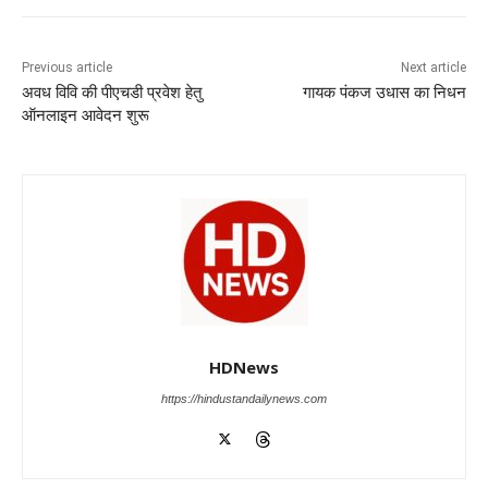
e
s
e
gr
e
er
b
A
dI
a
n
o
p
n
m
g
Previous article
Next article
अवध विवि की पीएचडी प्रवेश हेतु
गायक पंकज उधास का निधन
o
p
er
ऑनलाइन आवेदन शुरू
k
HDNews
https://hindustandailynews.com