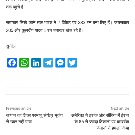
तक पहुंचे हैं।
समाचार लिखे जाने तक भारत ने 7 विकेट पर 383 रन बना लिए हैं। जयसवाल
209 और कुलदीप यादव 1 रन बनाकर खेल रहे हैं।
सुनील
F
W
Li
T
M
T
a
h
n
el
e
wi
c
at
k
e
ss
tt
e
s
e
gr
e
er
b
A
dI
a
n
o
p
n
m
g
Previous article
Next article
जापान का शिका परमाणु संयंत्र भूकंप
अमेरिका ने इराक और सीरिया में ईरान
o
p
er
से उबर नहीं पाया
के 85 से ज्यादा ठिकानों पर बमवर्षक
k
विमानों से हमला किया