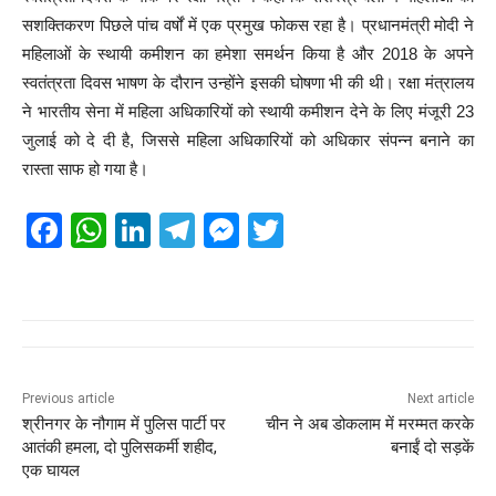
सशक्तिकरण पिछले पांच वर्षों में एक प्रमुख फोकस रहा है। प्रधानमंत्री मोदी ने
महिलाओं के स्थायी कमीशन का हमेशा समर्थन किया है और 2018 के अपने
स्वतंत्रता दिवस भाषण के दौरान उन्होंने इसकी घोषणा भी की थी। रक्षा मंत्रालय
ने भारतीय सेना में महिला अधिकारियों को स्थायी कमीशन देने के लिए मंजूरी 23
जुलाई को दे दी है, जिससे महिला अधिकारियों को अधिकार संपन्न बनाने का
रास्ता साफ हो गया है।
F
W
Li
T
M
T
a
h
n
el
e
wi
c
at
k
e
ss
tt
e
s
e
gr
e
er
b
A
dI
a
n
o
p
n
m
g
Previous article
Next article
श्रीनगर के नौगाम में पुलिस पार्टी पर
​चीन ने अब डोकलाम में मरम्मत करके
o
p
er
आतंकी हमला, दो पुलिसकर्मी शहीद,
बनाईं दो सड़कें
k
एक घायल