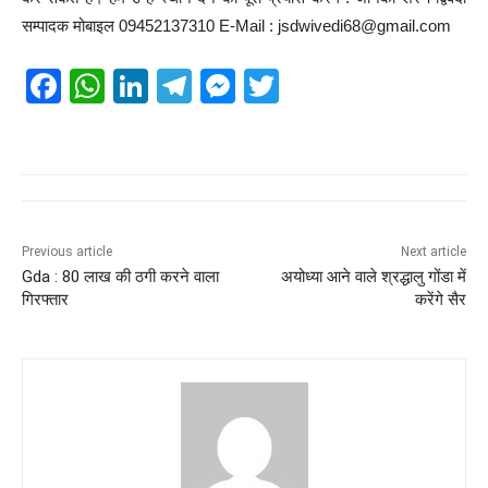
सम्पादक मोबाइल 09452137310 E-Mail : jsdwivedi68@gmail.com
F
W
Li
T
M
T
a
h
n
el
e
wi
c
at
k
e
ss
tt
e
s
e
gr
e
er
b
A
dI
a
n
o
p
n
m
g
Previous article
Next article
Gda : 80 लाख की ठगी करने वाला
अयोध्या आने वाले श्रद्धालु गोंडा में
o
p
er
गिरफ्तार
करेंगे सैर
k