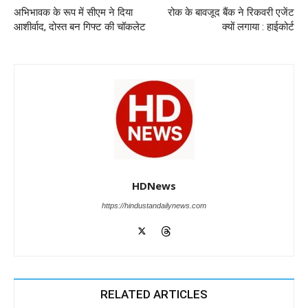
o
p
n
m
g
अभिभावक के रूप में सीएम ने दिया
रोक के बावजूद बैंक ने रिकवरी एजेंट
o
p
er
आशीर्वाद, दोस्त बन गिफ्ट की चॉकलेट
क्यों लगाया : हाईकोर्ट
k
HDNews
https://hindustandailynews.com
RELATED ARTICLES