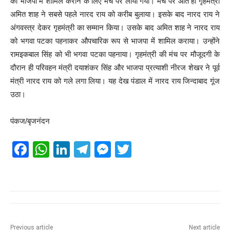
को भाजपा में शामिल कराने के लिए मंच पर लाया गया। मंच पर आते ही गृहमंत्री
अमित शाह ने सबसे पहले नारद राय को करीब बुलाया। इसके बाद नारद राय ने
अंगवस्त्र देकर गृहमंत्री का सम्मान किया। उसके बाद अमित शाह ने नारद राय
को भगवा पटका पहनाकर औपचारिक रूप से भाजपा में शामिल कराया। उन्होंने
रामइकबाल सिंह को भी भगवा पटका पहनाया। गृहमंत्री की मंच पर मौजूदगी के
दौरान ही परिवहन मंत्री दयाशंकर सिंह और भाजपा प्रत्याशी नीरज शेखर ने पूर्व
मंत्री नारद राय को गले लगा लिया। यह देख पंडाल में नारद राय जिन्दाबाद गूंज
उठा।
पंकज/बृजनंदन
F
W
Li
T
M
T
a
h
n
el
e
wi
c
at
k
e
ss
tt
e
s
e
gr
e
er
b
A
dI
a
n
Previous article
Next article