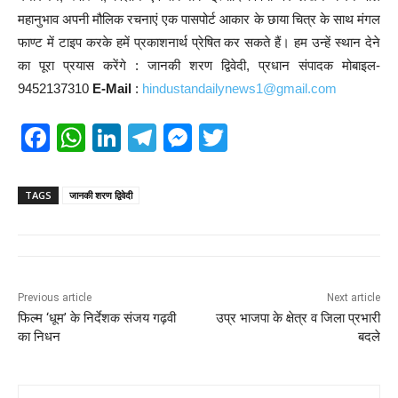
महानुभाव अपनी मौलिक रचनाएं एक पासपोर्ट आकार के छाया चित्र के साथ मंगल
फाण्ट में टाइप करके हमें प्रकाशनार्थ प्रेषित कर सकते हैं। हम उन्हें स्थान देने
का पूरा प्रयास करेंगे : जानकी शरण द्विवेदी, प्रधान संपादक मोबाइल-
9452137310
E-Mail
:
hindustandailynews1@gmail.com
F
W
Li
T
M
T
a
h
n
el
e
wi
c
at
k
e
ss
tt
TAGS
जानकी शरण द्विवेदी
e
s
e
gr
e
er
b
A
dI
a
n
o
p
n
m
g
Previous article
Next article
o
p
er
फिल्म ‘धूम’ के निर्देशक संजय गढ़वी
उप्र भाजपा के क्षेत्र व जिला प्रभारी
k
का निधन
बदले