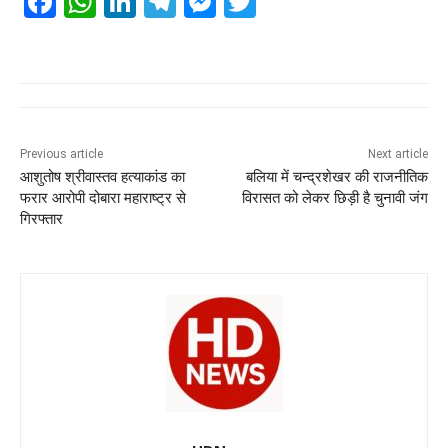
F
W
Li
T
M
T
a
h
n
el
e
wi
c
at
k
e
ss
tt
e
s
e
gr
e
er
b
A
dI
a
n
o
p
n
m
g
Previous article
Next article
आशुतोष श्रीवास्तव हत्याकांड का
बलिया में चन्द्रशेखर की राजनीतिक
o
p
er
फरार आरोपी दोबारा महाराष्ट्र से
विरासत को लेकर छिड़ी है चुनावी जंग
k
गिरफ्तार