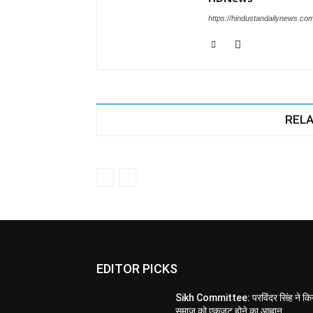
https://hindustandailynews.co
RELA
EDITOR PICKS
Sikh Committee: परविंदर सिंह ने कि
समाज को एकजुट होने का आह्वान