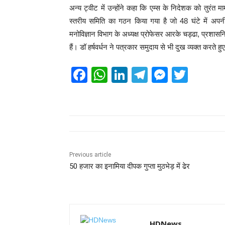
अन्य ट्वीट में उन्होंने कहा कि एम्स के निदेशक को तुरं
स्तरीय समिति का गठन किया गया है जो 48 घंटे में अपनी रि
मनोविज्ञान विभाग के अध्यक्ष प्रोफेसर आरके चड्ढा, प्रशासन
हैं। डॉ हर्षवर्धन ने पत्रकार समुदाय से भी दुख व्यक्त करत
F
W
Li
T
M
T
a
h
n
el
e
wi
c
at
k
e
ss
tt
e
s
e
gr
e
er
b
A
dI
a
n
o
p
n
m
g
Previous article
50 हजार का इनामिया दीपक गुप्ता मुठभेड़ में ढेर
o
p
er
k
HDNews