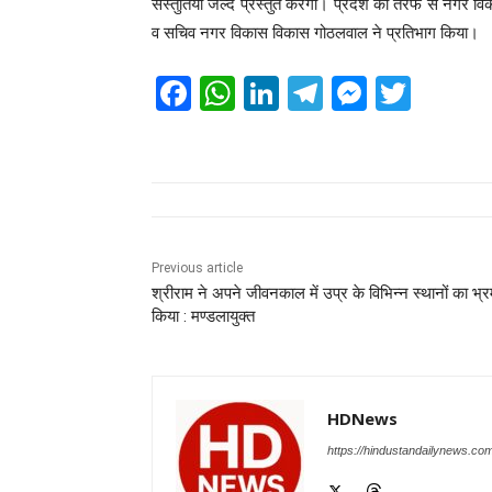
संस्तुतियां जल्द प्रस्तुत करेगी। प्रदेश की तरफ से नगर
व सचिव नगर विकास विकास गोठलवाल ने प्रतिभाग किया।
F
W
Li
T
M
T
a
h
n
el
e
wi
c
at
k
e
ss
tt
e
s
e
gr
e
er
b
A
dI
a
n
o
p
n
m
g
Previous article
श्रीराम ने अपने जीवनकाल में उप्र के विभिन्न स्थानों का भ्
o
p
er
किया : मण्डलायुक्त
k
HDNews
https://hindustandailynews.co